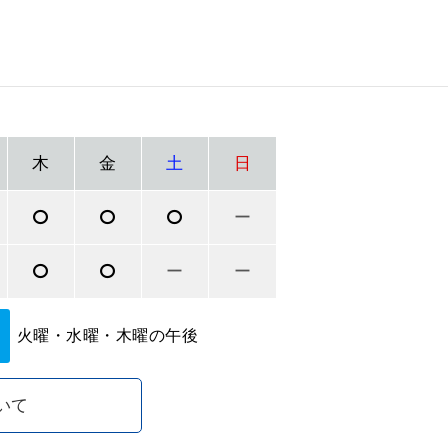
木
金
土
日
ー
ー
ー
り
火曜・水曜・木曜の午後
いて