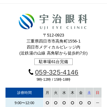
〒512-0923
三重県四日市市高角町1556-1
四日市メディカルビレッジ内
(近鉄湯の山線 高角駅から徒歩約7分)
駐車場61台完備
059-325-4146
9時-12時 / 15時-18時
診療時間
月
火
水
木
金
土
日
9:00〜12:00
ー